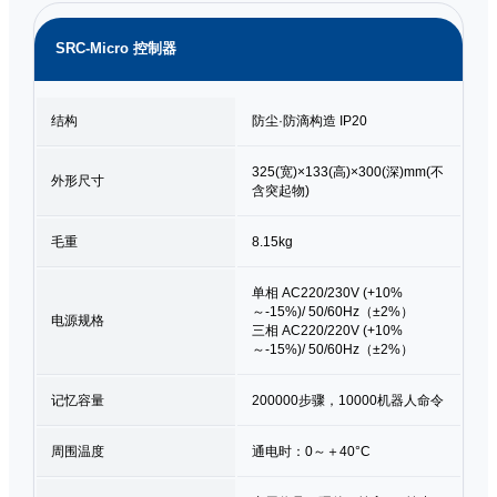
SRC-Micro 控制器
结构
防尘·防滴构造 IP20
325(宽)×133(高)×300(深)mm(不
外形尺寸
含突起物)
毛重
8.15kg
单相 AC220/230V (+10%
～-15%)/ 50/60Hz（±2%）
电源规格
三相 AC220/220V (+10%
～-15%)/ 50/60Hz（±2%）
记忆容量
200000步骤，10000机器人命令
周围温度
通电时：0～＋40°C