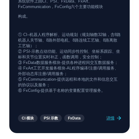
系统软件上由CI、PSI、FxData、FxArt、
FxCommunication，FxConfig六个主要功能模块
构成。
① CI–机器人程序解析、运动规划（规划轴数32轴，含8路
机器人关节轴、8路外部电机、8路连续工艺轴、8路离散
工艺轴）；
② PSI-示教点动功能、运动同步性控制、坐标系跟踪、坐
标和关节位置实时补正，函数调用，安全控制；
③ FxData数据服务模块-提供各种进程间交互数据服务；
④ FxArt工艺开发服务模块-AL程序编译/注册/调用服务、
外部动态库注册/调用服务；
⑤ FxCommunication-提供远程和本地的文件和信息交互
的协议以及服务；
⑥ FxConfig-提供基于名称的变量配置管理服务。
详情
CI 模块
PSI 示教
FxData