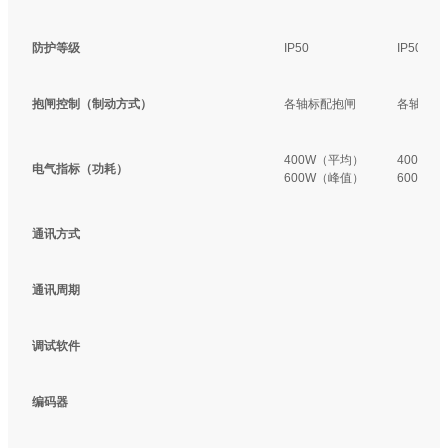
防护等级
IP50
IP50
抱闸控制（制动方式）
各轴标配抱闸
各轴标配
400W（平均）
400W（
电气指标（功耗）
600W（峰值）
600W（
通讯方式
通讯周期
调试软件
编码器