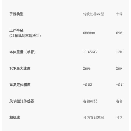
手腕构型
传统协作构型
十字交叉
工作半径
686mm
696mm
(J2轴线到末端法兰）
本体重量（单臂）
11.45KG
12KG
TCP最大速度
2m/s
2m/s
重复定位精度
±0.03
±0.03
关节扭矩传感器
各轴标配
各轴标配
相机线
可内置到末端
可内置到