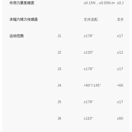
作用力重复精度
≤0.15N，≤0.05N.m
≤0.15N，
末端六维力传感器
支持选配
支持选配
运动范围
J1
±178°
±178°
J2
±120°
±120°
J3
±178°
±178°
J4
+60°/-145°
+60°/-14
J5
±178°
±178°
J6
±110°
±60°