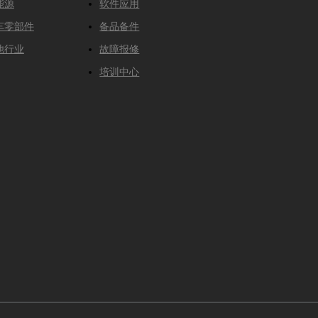
能源
软件应用
车零部件
备品备件
他行业
故障报修
培训中心