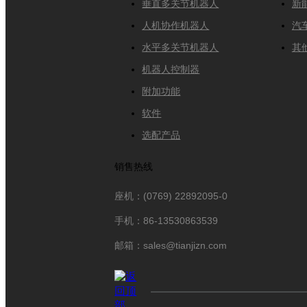
垂直多关节机器人
新
人机协作机器人
汽
水平多关节机器人
其
机器人控制器
附加功能
软件
选配产品
销售热线
座机：(0769) 22892095-0
手机：86-13530863539
邮箱：sales@tianjizn.com