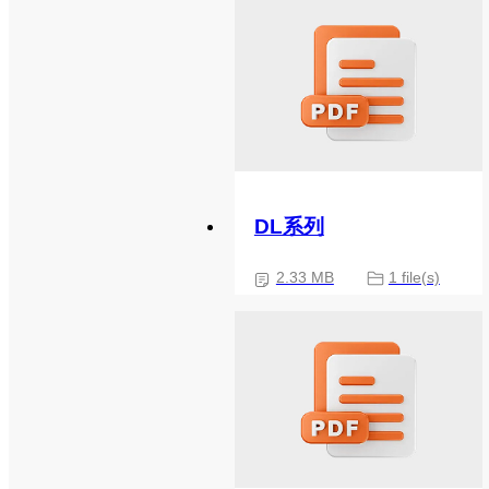
DL系列
2.33 MB
1 file(s)