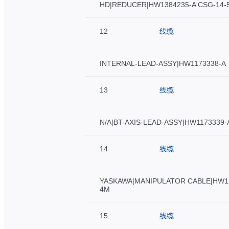
HD|REDUCER|HW1384235-A CSG-14-5
12
线缆
INTERNAL-LEAD-ASSY|HW1173338-A
13
线缆
N/A|BT-AXIS-LEAD-ASSY|HW1173339-
14
线缆
YASKAWA|MANIPULATOR CABLE|HW1
4M
15
线缆