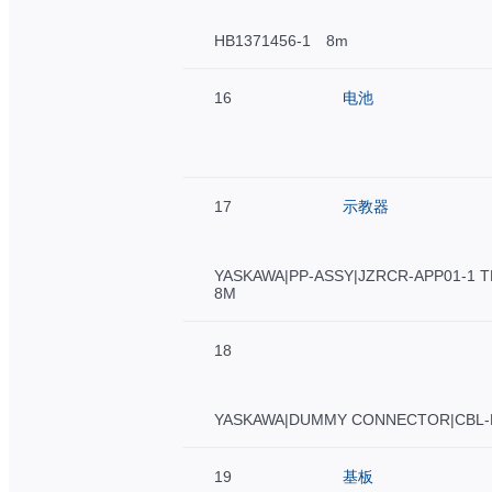
HB1371456-1 8m
16
电池
17
示教器
YASKAWA|PP-ASSY|JZRCR-APP01-1 
8M
18
YASKAWA|DUMMY CONNECTOR|CBL-
19
基板