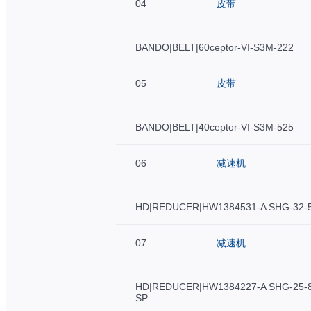
04
皮带
BANDO|BELT|60ceptor-VI-S3M-222
05
皮带
BANDO|BELT|40ceptor-VI-S3M-525
06
减速机
HD|REDUCER|HW1384531-A SHG-32-
07
减速机
HD|REDUCER|HW1384227-A SHG-25-8
SP