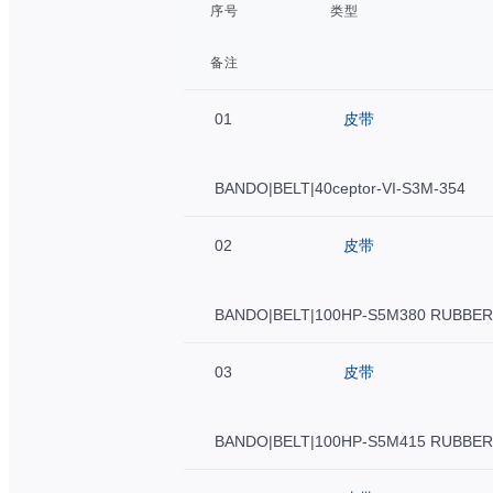
序号
类型
备注
01
皮带
BANDO|BELT|40ceptor-VI-S3M-354
02
皮带
BANDO|BELT|100HP-S5M380 RUBBER
03
皮带
BANDO|BELT|100HP-S5M415 RUBBER