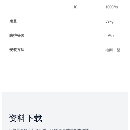
J6
1000°/s
质量
39kg
防护等级
IP67
地面、壁挂、
安装方法
资料下载