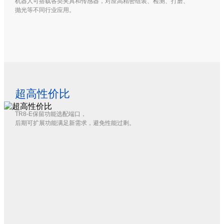
机器人可搭载各类夹具和传感器，对应高精密组装、检测、打磨、
抛光等不同行业应用。
超高性价比
TR8-E保留功能选配端口，

后期可扩展功能满足新需求，避免性能过剩。